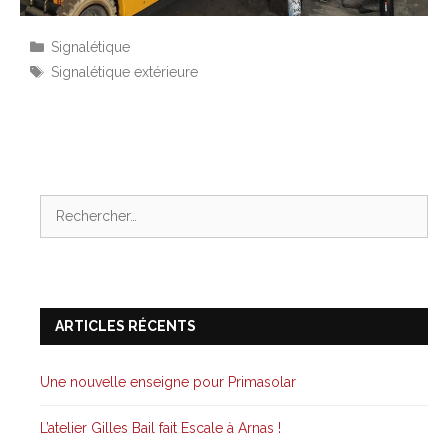
Catégories
Signalétique
Étiquettes
Signalétique extérieure
Rechercher :
ARTICLES RÉCENTS
Une nouvelle enseigne pour Primasolar
L’atelier Gilles Bail fait Escale à Arnas !