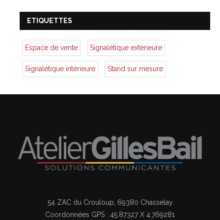
ETIQUETTES
Espace de vente
Signalétique extérieure
Signalétique intérieure
Stand sur mesure
54 ZAC du Crouloup, 69380 Chasselay
Coordonnées GPS : 45.87327 X 4.769281