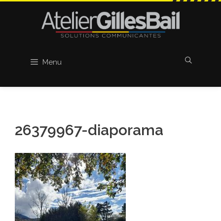
Aller
au
contenu
Menu
26379967-diaporama